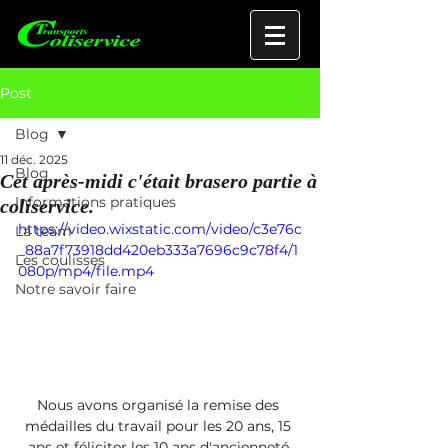
Post
Blog
11 déc. 2025
Blog
Cet après-midi c'était brasero partie à
Informations pratiques
coliservice.
https://video.wixstatic.com/video/c3e76c
La team
_88a7f73918dd420eb333a7696c9c78f4/1
Les coulisses
080p/mp4/file.mp4
Notre savoir faire
Nous avons organisé la remise des 
médailles du travail pour les 20 ans, 15 
ans et féliciter les 10 ans d'ancienneté 