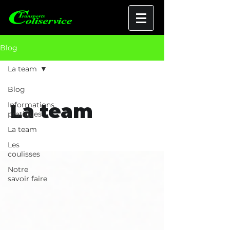
Blog
La team
Blog
La team
Informations
pratiques
La team
Les
coulisses
Notre
savoir faire