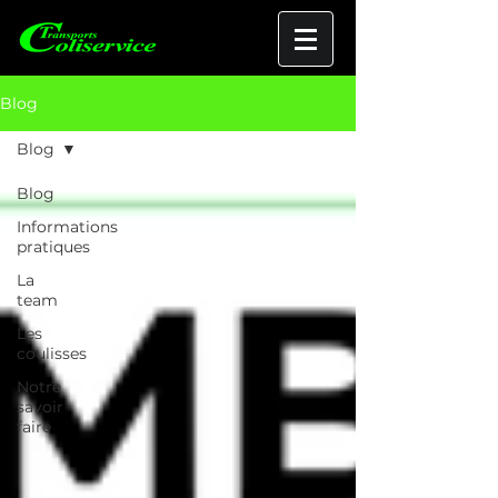
Blog
Blog
Blog
Informations
pratiques
La
team
Les
coulisses
Notre
savoir
faire