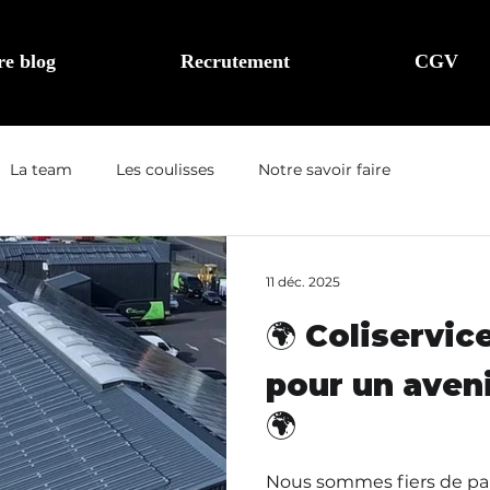
re blog
Recrutement
CGV
La team
Les coulisses
Notre savoir faire
11 déc. 2025
🌍 Coliservic
pour un aveni
🌍
Nous sommes fiers de par