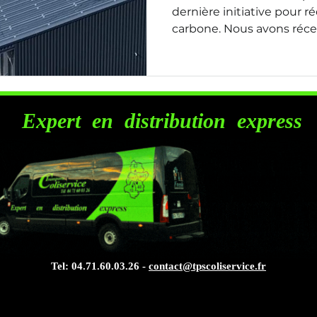
dernière initiative pour 
carbone. Nous avons réc
panneaux solaires sur le to
avec une puissance total
installation nous permet 
que notre consommation, 
avenir plus durable. 🔋 No
Expert en
distribution express
Installation de panneaux 
production énergétique s
consommati
Tel: 04.71.60.03.26 -
contact@tpscoliservice.fr