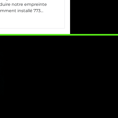
réduire notre empreinte
emment installé 773
it de notre centre de tri,
e de 340 kWc. Cette
de produire plus d'énergie
contribuant ainsi à un
s actions concrètes : -
solaires pour une
upérieure à notre