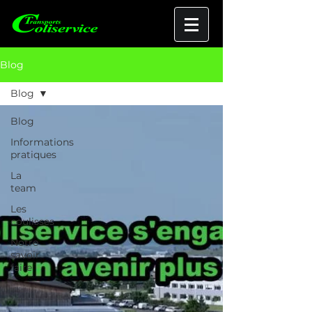
Blog
Blog
Blog
Informations
pratiques
La
team
Les
coulisses
Notre
savoir
faire