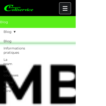
Blog
Blog
Blog
Informations
pratiques
La
team
Les
coulisses
Notre
savoir
faire