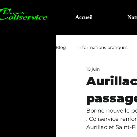
Accueil
Not
Blog
Informations pratiques
10 juin
Aurillac
passage
Bonne nouvelle pou
: Coliservice renf
Aurillac et Saint-Fl