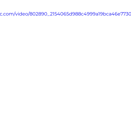
tatic.com/video/802890_2154065d988c4999a19bca46e77