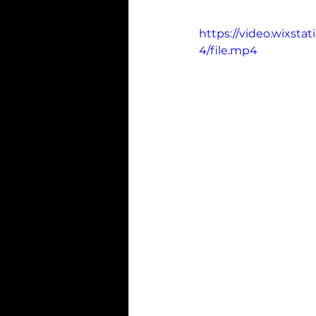
https://video.wixs
4/file.mp4