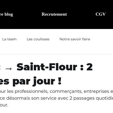
re blog
Recrutement
CGV
La team
Les coulisses
Notre savoir faire
 → Saint-Flour : 2
s par jour !
r les professionnels, commerçants, entreprises et
orce désormais son service avec 2 passages quotidi
our.