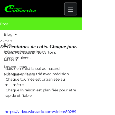
Post
Blog
25 mars
Blog
Des centaines de colis. Chaque jour.
Informations pratiques
Dans nos dépôts, les cartons 
s’accumulent…
La team
Les coulisses
Mais rien n’est laissé au hasard.
 Chaque colis est trié avec précision
Notre savoir faire
 Chaque tournée est organisée au 
millimètre
 Chaque livraison est planifiée pour être 
rapide et fiable
https://video.wixstatic.com/video/80289