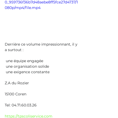
0_959736f36b7d48aebe8ff5fce27d4737/1
080p/mp4/file.mp4
Derrière ce volume impressionnant, il y 
a surtout :
 une équipe engagée
 une organisation solide
 une exigence constante
Z.A du Rozier
15100 Coren​​
Tel: 04.71.60.03.26
https://tpscoliservice.com