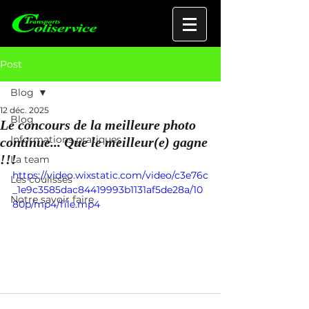
Post
Blog
12 déc. 2025
Blog
Le concours de la meilleure photo
Informations pratiques
continue... Que le meilleur(e) gagne
!!!
La team
https://video.wixstatic.com/video/c3e76c
Les coulisses
_1e9c3585dac84419993b1131af5de28a/10
Notre savoir faire
80p/mp4/file.mp4